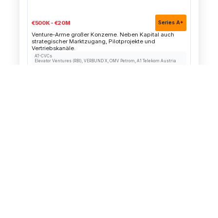
🏭
Corporate VC (CVC)
€500K - €20M
Series A+
Venture-Arme großer Konzerne. Neben Kapital auch
strategischer Marktzugang, Pilotprojekte und
Vertriebskanäle.
AT-CVCs
Elevator Ventures (RBI), VERBUND X, OMV Petrom, A1 Telekom Austria
Marktzugang
Strategische Ziele
+
−
Pilotprojekte
Langsame Prozesse
+
−
🇪🇺
EIF / EU-Fonds
€1M - €25M
Series A+
Europäische Institutionen fördern Innovation über
Fonds-Beteiligungen und direkte Grants für
Wachstumsunternehmen.
Programme
EIF, Horizon Europe EIC Accelerator, EIT Programs
Sehr große Tickets
Hohe Anforderungen
+
−
Gütesignal
Langer Vorlauf
+
−
📈
PE / Growth Capital
€10M+
Growth