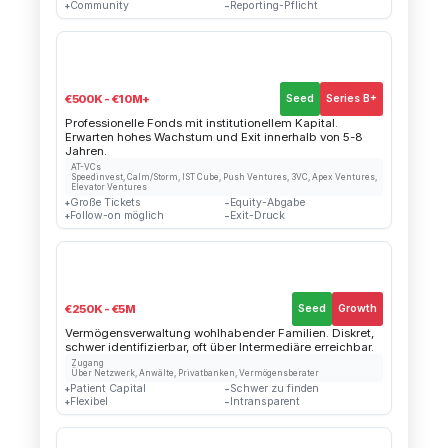
Community
Reporting-Pflicht
+
−
🚀
Venture Capital (VC)
€500K - €10M+
Seed
Series B+
Professionelle Fonds mit institutionellem Kapital.
Erwarten hohes Wachstum und Exit innerhalb von 5-8
Jahren.
AT-VCs
Speedinvest, Calm/Storm, IST Cube, Push Ventures, 3VC, Apex Ventures,
Elevator Ventures
Große Tickets
Equity-Abgabe
+
−
Follow-on möglich
Exit-Druck
+
−
🏦
Family Offices
€250K - €5M
Seed
Growth
Vermögensverwaltung wohlhabender Familien. Diskret,
schwer identifizierbar, oft über Intermediäre erreichbar.
Zugang
Über Netzwerk, Anwälte, Privatbanken, Vermögensberater
Patient Capital
Schwer zu finden
+
−
Flexibel
Intransparent
+
−