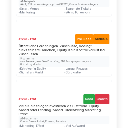
AT-Beispiele
AAIA, i2 Business Angels, primeCROWD, Conda Business Angels
Smart Money
Begrenzte Tickets
+
−
Mentoring
Wenig Follow-on
+
−
🏛
aws / FFG Grants
€50K - €1M
Pre-Seed
Series A
Öffentliche Förderungen: Zuschüsse, bedingt
rückzahlbare Darlehen, Equity. Kein Kontrollverlust bei
Zuschüssen.
Programme
aws Preseed, aws Seedfinancing, FFG Basisprogramm, aws
Gründungsfonds
Kein/wenig Equity
Langer Prozess
+
−
Signal an Markt
Bürokratie
+
−
👥
Crowdfunding
€50K - €1M
Seed
Growth
Viele Kleinanleger investieren via Plattform. Equity-
based oder Lending-based. Gleichzeitig Marketing-
Effekt.
AT-Plattformen
Conda, Green Rocket, Finnest, Rockets.at
Marketing-Effekt
Viel Aufwand
+
−