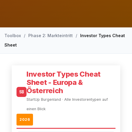
Toolbox
/
Phase 2: Markteintritt
/
Investor Types Cheat
Sheet
Investor Types Cheat
Sheet - Europa &
Österreich
SB
StartUp Burgenland · Alle Investorentypen auf
einen Blick
2026