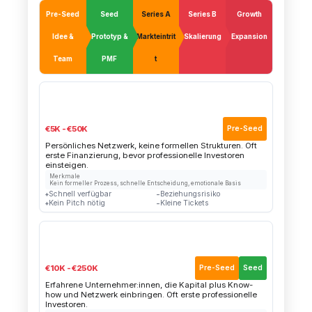
Pre-Seed
Seed
Series A
Series B
Growth
Idee &
Prototyp &
Markteintrit
Skalierung
Expansion
Team
PMF
t
👪
Friends & Family
€5K - €50K
Pre-Seed
Persönliches Netzwerk, keine formellen Strukturen. Oft
erste Finanzierung, bevor professionelle Investoren
einsteigen.
Merkmale
Kein formeller Prozess, schnelle Entscheidung, emotionale Basis
Schnell verfügbar
Beziehungsrisiko
+
−
Kein Pitch nötig
Kleine Tickets
+
−
👼
Business Angels
€10K - €250K
Pre-Seed
Seed
Erfahrene Unternehmer:innen, die Kapital plus Know-
how und Netzwerk einbringen. Oft erste professionelle
Investoren.