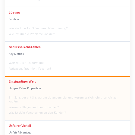
Lösung
Solution
Was sind die Top 3 Features deiner Lösung?
Wie löst du die Probleme konkret?
Schlüsselkennzahlen
Key Metrics
Welche 3-5 KPIs misst du?
Activation, Retention, Revenue?
Einzigartiger Wert
Unique Value Proposition
Ein Satz, der erklärt, warum du anders bist und warum es sich lohnt, bei dir zu
kaufen.
Warum sollte jemand bei dir kaufen?
Was ist dein Versprechen an den Kunden?
Unfairer Vorteil
Unfair Advantage