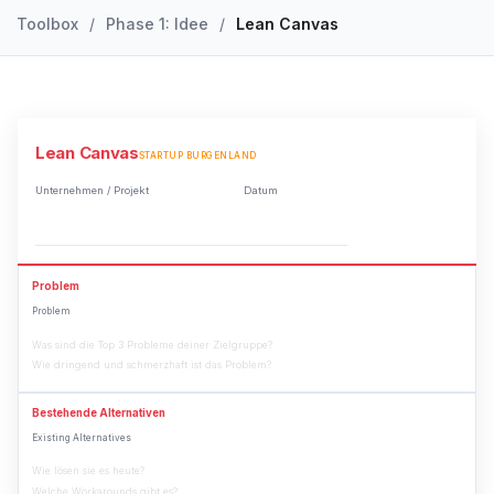
Toolbox
/
Phase 1: Idee
/
Lean Canvas
Lean Canvas
STARTUP BURGENLAND
Unternehmen / Projekt
Datum
Problem
Problem
Was sind die Top 3 Probleme deiner Zielgruppe?
Wie dringend und schmerzhaft ist das Problem?
Bestehende Alternativen
Existing Alternatives
Wie lösen sie es heute?
Welche Workarounds gibt es?