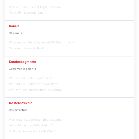
Was kann nicht leicht kopiert werden?
Team, IP, Netzwerk, Daten?
Kanäle
Channels
Wie erreichst du deine ersten 100 Kund:innen?
Outbound, Content, Paid?
Kundensegmente
Customer Segments
Wer sind deine Early Adopters?
Wer hat das Problem am stärksten?
Wer zahlt am ehesten für eine Lösung?
Kostenstruktur
Cost Structure
Was kostet es, das Geschäft aufzubauen?
Team, Marketing, Infrastruktur?
Customer Acquisition Costs (CAC)?