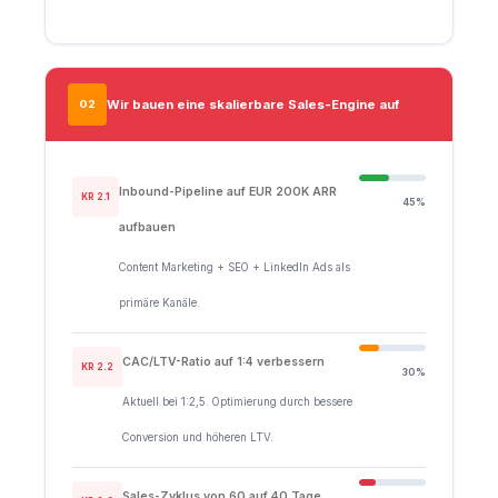
Wir bauen eine skalierbare Sales-Engine auf
O2
Inbound-Pipeline auf EUR 200K ARR
KR 2.1
45%
aufbauen
Content Marketing + SEO + LinkedIn Ads als
primäre Kanäle.
CAC/LTV-Ratio auf 1:4 verbessern
KR 2.2
30%
Aktuell bei 1:2,5. Optimierung durch bessere
Conversion und höheren LTV.
Sales-Zyklus von 60 auf 40 Tage