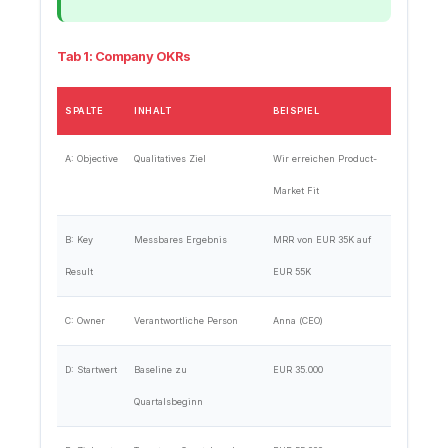
Tab 1: Company OKRs
SPALTE
INHALT
BEISPIEL
A: Objective
Qualitatives Ziel
Wir erreichen Product-
Market Fit
B: Key
Messbares Ergebnis
MRR von EUR 35K auf
Result
EUR 55K
C: Owner
Verantwortliche Person
Anna (CEO)
D: Startwert
Baseline zu
EUR 35.000
Quartalsbeginn