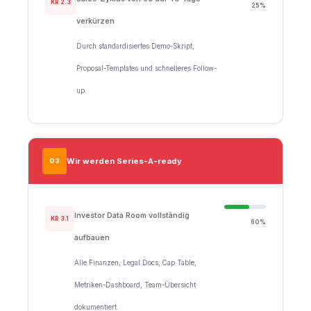
KR 2.3
25%
verkürzen
Durch standardisiertes Demo-Skript,
Proposal-Templates und schnelleres Follow-
up.
Wir werden Series-A-ready
O3
Investor Data Room vollständig
KR 3.1
60%
aufbauen
Alle Finanzen, Legal Docs, Cap Table,
Metriken-Dashboard, Team-Übersicht
dokumentiert.