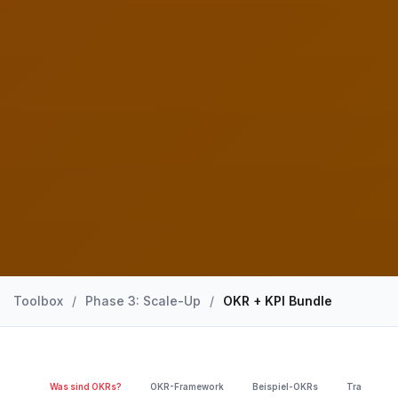
Toolbox
/
Phase 3: Scale-Up
/
OKR + KPI Bundle
Was sind OKRs?
OKR-Framework
Beispiel-OKRs
Tracking T