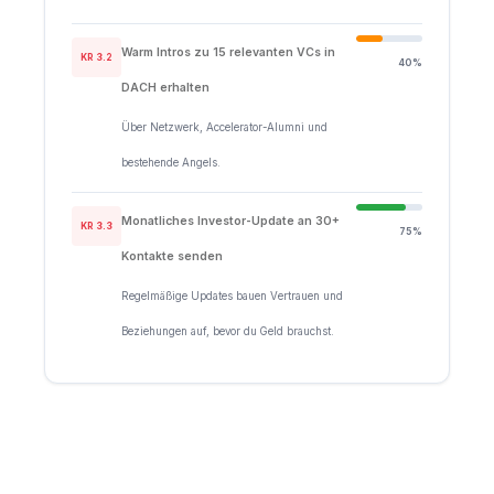
Warm Intros zu 15 relevanten VCs in
KR 3.2
40%
DACH erhalten
Über Netzwerk, Accelerator-Alumni und
bestehende Angels.
Monatliches Investor-Update an 30+
KR 3.3
75%
Kontakte senden
Regelmäßige Updates bauen Vertrauen und
Beziehungen auf, bevor du Geld brauchst.