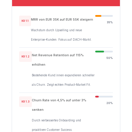
MRR von EUR 35K auf EUR 55K steigern
KR 1.1
35%
Wachstum durch Upselling und neue
Enterprise-Kunden. Fokus auf DACH-Markt.
Net Revenue Retention auf 115%
KR 1.2
50%
erhöhen
Bestehende Kund:innen expandieren schneller
als Churn. Zeigt echten Product-Market Fit.
Churn Rate von 4,5% auf unter 3%
KR 1.3
20%
senken
Durch verbessertes Onboarding und
proaktiven Customer Success.