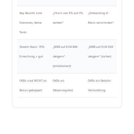
Key Results sind
„Churn von 5% auf 3%
„Onboarding-E-
Outcomes, keine
senken“
Mails verschicken“
Tasks
Stretch Goals: 70%
„MRR auf EUR 80K
„MRR auf EUR 52K
Erreichung = gut
steigern“
steigern“ (sicher)
(ambitioniert)
OKRs sind NICHT an
OKRs als
OKRs als Gehalts-
Bonus gekoppelt
Steuerungstool
Verhandlung