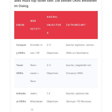
alles muss top-down sein. Die besten OKRs entstehen
im Dialog.
ANZAHL
WER
EBENE
OBJECTIVE
ZEITHORIZONT
SETZT?
S
Compan
Gründer:in
2-3
Quartal (optional: Jahres-
y OKRs
nen / GF
Objectives
OKRs als Nordstern)
Team
Team-
2-3
Quartal, abgeleitet von
OKRs
Leads +
Objectives
Company OKRs
Team
Individu
Jede:r
1-2
Quartal, optional bei
al OKRs
Mitarbeiter
Objectives
Startups <10 Personen
:in