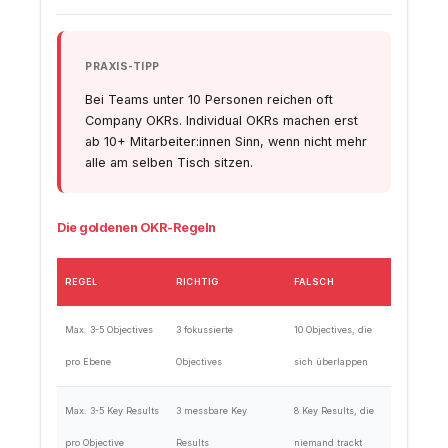
PRAXIS-TIPP
Bei Teams unter 10 Personen reichen oft
Company OKRs. Individual OKRs machen erst
ab 10+ Mitarbeiter:innen Sinn, wenn nicht mehr
alle am selben Tisch sitzen.
Die goldenen OKR-Regeln
REGEL
RICHTIG
FALSCH
Max. 3-5 Objectives
3 fokussierte
10 Objectives, die
pro Ebene
Objectives
sich überlappen
Max. 3-5 Key Results
3 messbare Key
8 Key Results, die
pro Objective
Results
niemand trackt