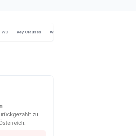
. WD
Key Clauses
WD vs. Equity
Checkliste
in
zurückgezahlt zu
Österreich.