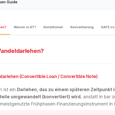
hen Guide
hen?
Warum in AT?
Konditionen
Konvertierung
SAFE vs
Wandeldarlehen?
darlehen (Convertible Loan / Convertible Note)
 ist ein
Darlehen, das zu einem späteren Zeitpunkt 
ile umgewandelt (konvertiert) wird
, anstatt in bar 
 meistgenutzte Frühphasen-Finanzierungsinstrument in 