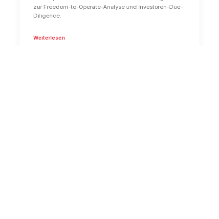
zur Freedom-to-Operate-Analyse und Investoren-Due-
Diligence.
Weiterlesen
GRÜNDUNG & RECHT
19. Jän. 2022
IP monetarisieren: Lizenzmodelle für
Startups
Wie du geistiges Eigentum durch Lizenzen zum
Umsatztreiber machst, von Royalties über White-
Labeling bis zu strategischen Partnerschaften.
Weiterlesen